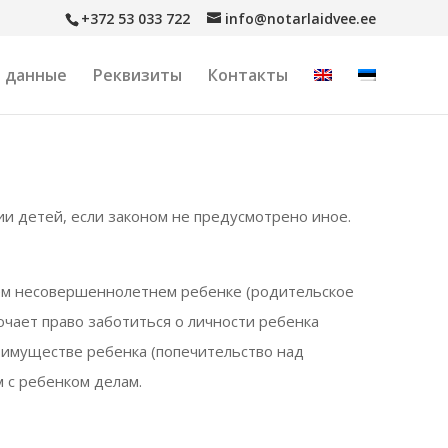
+372 53 033 722
info@notarlaidvee.ee
 данные
Реквизиты
Контакты
и детей, если законом не предусмотрено иное.
оем несовершеннолетнем ребенке (родительское
ючает право заботиться о личности ребенка
б имуществе ребенка (попечительство над
 с ребенком делам.