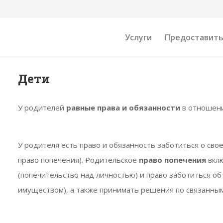
Услуги
Предоставить
Дети
У родителей
равные права и обязанности
в отношени
У родителя есть право и обязанность заботиться о св
право попечения). Родительское
право попечения
вкл
(попечительство над личностью) и право заботиться о
имуществом), а также принимать решения по связанным