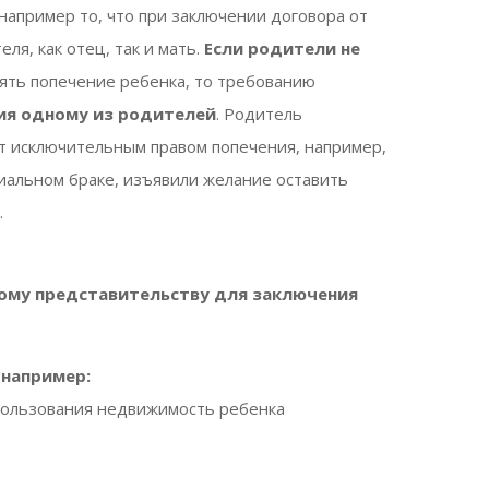
, например то, что при заключении договора от
я, как отец, так и мать.
Если родители не
лять попечение ребенка, то требованию
ия одному из родителей
. Родитель
ет исключительным правом попечения, например,
иальном браке, изъявили желание оставить
.
ному представительству для заключения
 например:
 пользования недвижимость ребенка