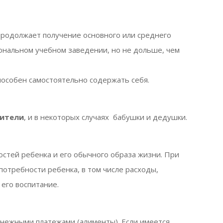
продолжает получение основного или среднего
ональном учебном заведении, но не дольше, чем
пособен самостоятельно содержать себя.
дители
, и в некоторых случаях бабушки и дедушки.
остей ребенка и его обычного образа жизни. При
отребности ребенка, в том числе расходы,
 его воспитание.
нежными платежами (алименты). Если имеется