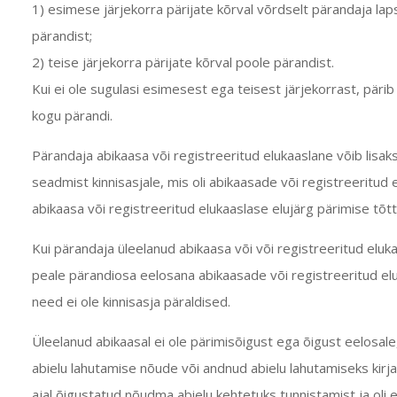
1) esimese järjekorra pärijate kõrval võrdselt pärandaja lap
pärandist;
2) teise järjekorra pärijate kõrval poole pärandist.
Kui ei ole sugulasi esimesest ega teisest järjekorrast, päri
kogu pärandi.
Pärandaja abikaasa või
registreeritud elukaaslane
võib lisa
seadmist kinnisasjale, mis oli abikaasade
või registreeritud
abikaasa
või registreeritud elukaaslase
elujärg pärimise tõt
Kui pärandaja üleelanud abikaasa või või
registreeritud eluk
peale pärandiosa eelosana abikaasade
või registreeritud e
need ei ole kinnisasja päraldised.
Üleelanud abikaasal ei ole pärimisõigust ega õigust eelosal
abielu lahutamise nõude või andnud abielu lahutamiseks kirja
ajal õigustatud nõudma abielu kehtetuks tunnistamist ja oli 