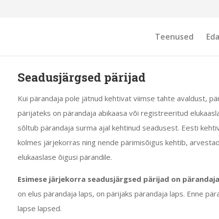
Teenused
Ed
Seadusjärgsed pärijad
Kui pärandaja pole jätnud kehtivat viimse tahte avaldust, p
pärijateks on pärandaja abikaasa või
registreeritud elukaasl
sõltub pärandaja surma ajal kehtinud seadusest. Eesti keht
kolmes järjekorras ning nende pärimisõigus kehtib, arvesta
elukaaslase
õigusi pärandile.
Esimese järjekorra seadusjärgsed pärijad on pärandaja
on elus pärandaja laps, on pärijaks pärandaja laps. Enne p
lapse lapsed.