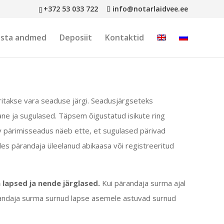
+372 53 033 722
info@notarlaidvee.ee
asta andmed
Deposiit
Kontaktid
äritakse vara seaduse järgi. Seadusjärgseteks
ane
ja sugulased. Täpsem õigustatud isikute ring
iv pärimisseadus näeb ette, et sugulased pärivad
des pärandaja üleelanud abikaasa või
registreeritud
 lapsed ja nende järglased.
Kui pärandaja surma ajal
ärandaja surma surnud lapse asemele astuvad surnud