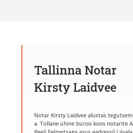
Tallinna Notar
Kirsty Laidvee
Notar Kirsty Laidvee alustas tegutsem
a. Tollane ühine büroo koos notarite Al
Reeli Eelmetsaga asus aadressil Liivalai