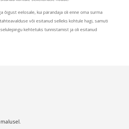
ga õigust eelosale, kui pärandaja oli enne oma surma
tahteavalduse või esitanud selleks kohtule hagi, samuti
selulepingu kehtetuks tunnistamist ja oli esitanud
imalusel.