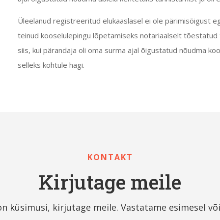
Üleelanud registreeritud elukaaslasel ei ole pärimisõigust e
teinud kooselulepingu lõpetamiseks notariaalselt tõestatud 
siis, kui pärandaja oli oma surma ajal õigustatud nõudma koo
selleks kohtule hagi.
KONTAKT
Kirjutage meile
 on küsimusi, kirjutage meile. Vastatame esimesel võ