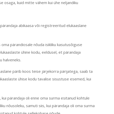
se osaga, kuid mitte vähem kui ühe neljandiku
b pärandaja abikaasa või
registreeritud elukaaslane
ks oma pärandiosale nõuda isikliku kasutusõiguse
 elukaaslaste
ühine kodu, eeldusel, et pärandaja
tu halveneks.
aaslane
pärib koos teise järjekorra pärijatega, saab ta
lukaaslaste
ühise kodu tavalise sisustuse esemed, kui
e, kui pärandaja oli enne oma surma esitanud kohtule
liku nõusoleku, samuti siis, kui pärandaja oli oma surma
esitanud kohtule sellekohase nõude.