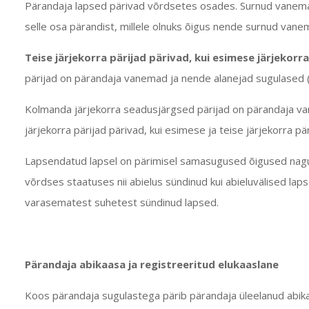
Pärandaja lapsed pärivad võrdsetes osades. Surnud vanem
selle osa pärandist, millele olnuks õigus nende surnud vanem
Teise järjekorra pärijad pärivad,
kui esimese järjekorra 
pärijad on pärandaja vanemad ja nende alanejad sugulased (
Kolmanda järjekorra seadusjärgsed pärijad on pärandaja v
järjekorra pärijad pärivad, kui esimese ja teise järjekorra päri
Lapsendatud lapsel on pärimisel samasugused õigused nagu 
võrdses staatuses nii abielus sündinud kui abieluvälised lapse
varasematest suhetest sündinud lapsed.
Pärandaja abikaasa ja
registreeritud elukaaslane
Koos pärandaja sugulastega pärib pärandaja üleelanud abik