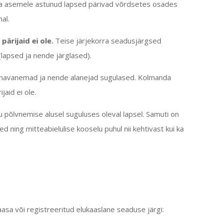
a asemele astunud lapsed pärivad võrdsetes osades
al.
pärijaid ei ole
.
Teise järjekorra seadusjärgsed
lapsed ja nende järglased).
anavanemad ja nende alanejad sugulased. Kolmanda
jaid ei ole.
põlvnemise alusel suguluses oleval lapsel. Samuti on
d ning mitteabielulise kooselu puhul nii kehtivast kui ka
aasa või
registreeritud elukaaslane
seaduse järgi: